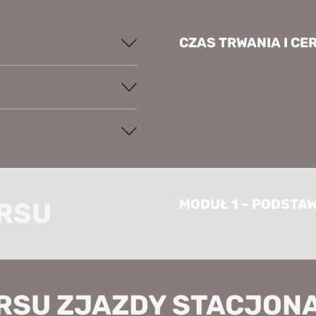
CZAS TRWANIA I CE
MODUŁ 1 – PODSTA
RSU
RSU ZJAZDY STACJON