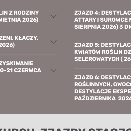
IN Z RODZINY
ZJAZD 4: DESTYLA
IETNIA 2026)
ATTARY I SUROWCE 
SIERPNIA 2026) 3 D
ENI, KŁACZY,
2026)
ZJAZD 5: DESTYLACJ
KWIATÓW ROŚLIN D
SELEROWATYCH ( 26
OZYSKIWANIE
0-21 CZERWCA
ZJAZD 6: DESTYLA
ROŚLINNYCH, OWOCÓ
DESTYLACJE EKSPE
PAŹDZIERNIKA 202