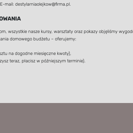
 E-mail:
destylarniaolejkow@firma.pl
.
SOWANIA
, wszystkie nasze kursy, warsztaty oraz pokazy objęliśmy wygo
ążania domowego budżetu – oferujemy:
osztu na dogodne miesięczne kwoty),
zysz teraz, płacisz w późniejszym terminie).