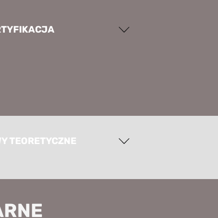
RTYFIKACJA
WY TEORETYCZNE
ARNE