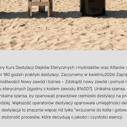
alny Kurs Destylacji Olejków Eterycznych i Hydrolatów oraz Attarów
m 180 godzin praktyki destylacji. Zaczynamy w kwietniu2026! Zap
możliwości! Nowy zawód i biznes – Zdobądź nowy zawód i pomysł na 
ów eterycznych (zgodny z kodem zawodu 816007). Unikalna szansa –
unikalna szansa, by opanować prawdziwe rzemiosło destylacji na p
indziej. Większość operatorów destylacji opanowała umiejętności desty
estylacja to znacznie więcej niż tylko "wrzucenie do kotła i gotowa
ożoność procesów, które decydują o jakości i czystości esencji.