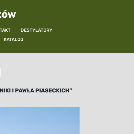
atów
TAKT
DESTYLATORY
KATALOG
I
IKI I PAWŁA PIASECKICH”