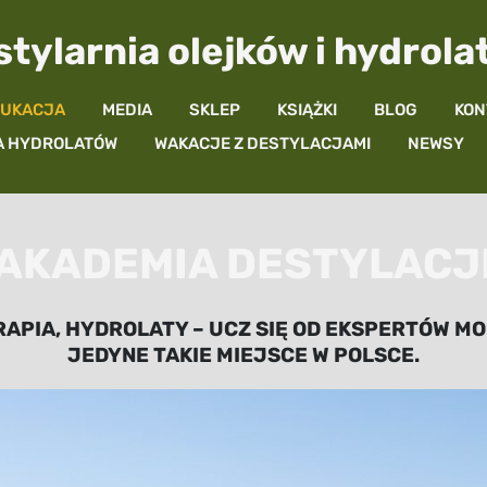
tylarnia olejków i hydrol
UKACJA
MEDIA
SKLEP
KSIĄŻKI
BLOG
KON
 HYDROLATÓW
WAKACJE Z DESTYLACJAMI
NEWSY
AKADEMIA DESTYLACJ
PIA, HYDROLATY – UCZ SIĘ OD EKSPERTÓW MON
JEDYNE TAKIE MIEJSCE W POLSCE.