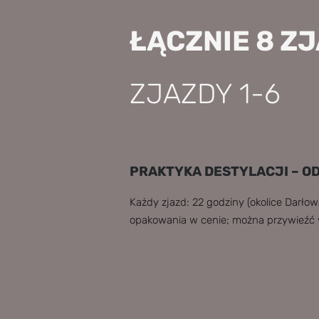
ŁĄCZNIE 8 Z
ZJAZDY 1-6
PRAKTYKA DESTYLACJI – OD
Każdy zjazd: 22 godziny (okolice Darło
opakowania w cenie; można przywieźć w