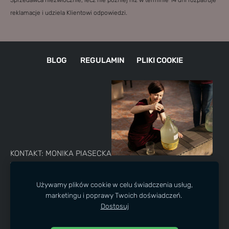
Sprzedawca niezwłocznie, lecz nie później niż w terminie 14 dni rozpatruje
reklamacje i udziela Klientowi odpowiedzi.
BLOG
REGULAMIN
PLIKI COOKIE
KONTAKT: MONIKA PIASECKA
TELEFON: +48 730 243 695
E-MAIL:
destylarniaolejkow@firma.pl
Używamy plików cookie w celu świadczenia usług,
marketingu i poprawy Twoich doświadczeń.
Najlepsze warsztaty w destylarni olejków eterycznych i
Dostosuj
hydrolatów.