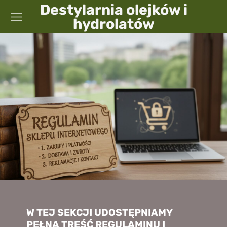
Destylarnia olejków i
hydrolatów
W TEJ SEKCJI UDOSTĘPNIAMY
PEŁNĄ TREŚĆ REGULAMINU I