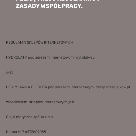
ZASADY WSPÓŁPRACY.
REGULAMIN SKLEPÓW INTERNETOWYCH
HYDROLATY pod adresem internetowym:hydrolaty.eu
oraz
DESTYLARNIA OLEJKÓW pod adresem internetowym :destylarniaolejkow.pl
Włascicielem sklepów internetowych jest
Olejki eteryczne spólka z o.o.
Numer NIP 6472609088