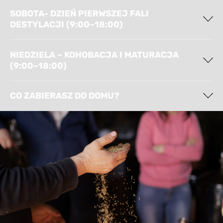
SOBOTA- DZIEŃ PIERWSZEJ FALI
DESTYLACJI (9:00–18:00)
NIEDZIELA – KOHOBACJA I MATURACJA
(9:00–18:00)
CO ZABIERASZ DO DOMU?