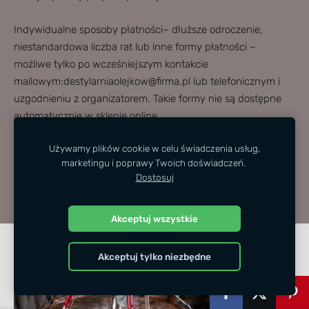
Indywidualne sposoby płatności– dłuższe odroczenie,
niestandardowa liczba rat lub inne formy płatności –
możliwe tylko po wcześniejszym kontakcie
mailowym:
destylarniaolejkow@firma.pl
lub telefonicznym i
uzgodnieniu z organizatorem. Takie formy nie są dostępne
automatycznie w sklepie online.
Używamy plików cookie w celu świadczenia usług,
W wyjątkowych sytuacjach organizator może wyrazić zgodę
marketingu i poprawy Twoich doświadczeń.
na płatność gotówką na miejscu (tylko po wcześniejszym
Dostosuj
uzgodnieniu i potwierdzeniu rezerwacji).
Akceptuj wszystkie
Akceptuj tylko niezbędne