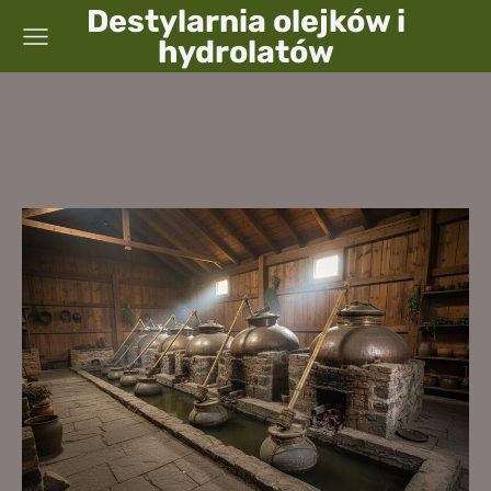
Destylarnia olejków i
hydrolatów