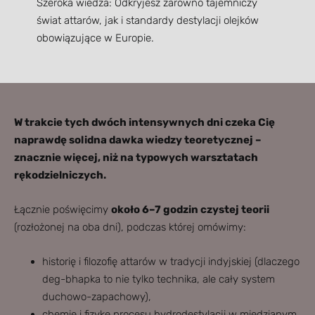
Szeroka wiedza: Odkryjesz zarówno tajemniczy
świat attarów, jak i standardy destylacji olejków
obowiązujące w Europie.
W trakcie tych dwóch intensywnych dni czeka Cię
naprawdę solidna dawka wiedzy teoretycznej –
znacznie więcej, niż na typowych warsztatach
rękodzielniczych.
Łącznie poświęcimy
około 6–7 godzin czystej teorii
(rozłożonej na oba dni), podczas której omówimy:
historię i filozofię attarów w tradycji indyjskiej (dlaczego
deg-bhapka to nie tylko technika, ale cały system
duchowo-zapachowy),
chemię i fizykę procesu hydrodestylacji w miedzianym