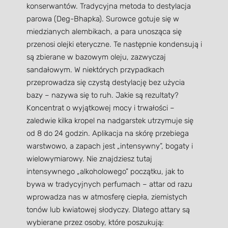
konserwantów. Tradycyjna metoda to destylacja
parowa (Deg-Bhapka). Surowce gotuje się w
miedzianych alembikach, a para unosząca się
przenosi olejki eteryczne. Te następnie kondensują i
są zbierane w bazowym oleju, zazwyczaj
sandałowym. W niektórych przypadkach
przeprowadza się czystą destylację bez użycia
bazy – nazywa się to ruh. Jakie są rezultaty?
Koncentrat o wyjątkowej mocy i trwałości –
zaledwie kilka kropel na nadgarstek utrzymuje się
od 8 do 24 godzin. Aplikacja na skórę przebiega
warstwowo, a zapach jest „intensywny”, bogaty i
wielowymiarowy. Nie znajdziesz tutaj
intensywnego „alkoholowego” początku, jak to
bywa w tradycyjnych perfumach – attar od razu
wprowadza nas w atmosferę ciepła, ziemistych
tonów lub kwiatowej słodyczy. Dlatego attary są
wybierane przez osoby, które poszukują: