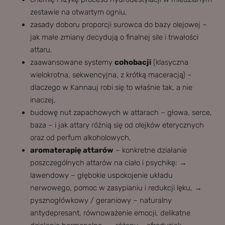
zestawie na otwartym ogniu,
zasady doboru proporcji surowca do bazy olejowej –
jak małe zmiany decydują o finalnej sile i trwałości
attaru,
zaawansowane systemy
cohobacji
(klasyczna
wielokrotna, sekwencyjna, z krótką maceracją) –
dlaczego w Kannauj robi się to właśnie tak, a nie
inaczej,
budowę nut zapachowych w attarach – głowa, serce,
baza – i jak attary różnią się od olejków eterycznych
oraz od perfum alkoholowych,
aromaterapię attarów
– konkretne działanie
poszczególnych attarów na ciało i psychikę: →
lawendowy – głębokie uspokojenie układu
nerwowego, pomoc w zasypianiu i redukcji lęku, →
pysznogłówkowy / geraniowy – naturalny
antydepresant, równoważenie emocji, delikatne