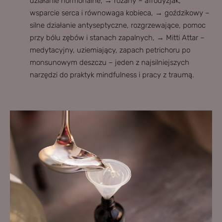
działanie hormonalne, → różany – afrodyzjak,
wsparcie serca i równowaga kobieca, → goździkowy –
silne działanie antyseptyczne, rozgrzewające, pomoc
przy bólu zębów i stanach zapalnych, → Mitti Attar –
medytacyjny, uziemiający, zapach petrichoru po
monsunowym deszczu – jeden z najsilniejszych
narzędzi do praktyk mindfulness i pracy z traumą.