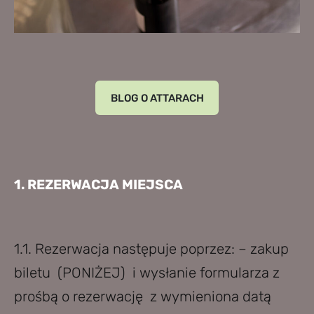
​BLOG O ATTARACH​
1. REZERWACJA MIEJSCA
1.1. Rezerwacja następuje poprzez: – zakup
biletu (PONIŻEJ) i wysłanie formularza z
prośbą o rezerwację z wymieniona datą