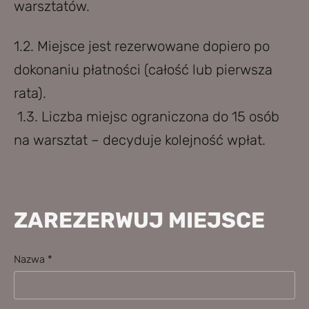
warsztatów.
1.2. Miejsce jest rezerwowane dopiero po
dokonaniu płatności (całość lub pierwsza
rata).
1.3. Liczba miejsc ograniczona do 15 osób
na warsztat – decyduje kolejność wpłat.
ZAREZERWUJ MIEJSCE
Nazwa
*