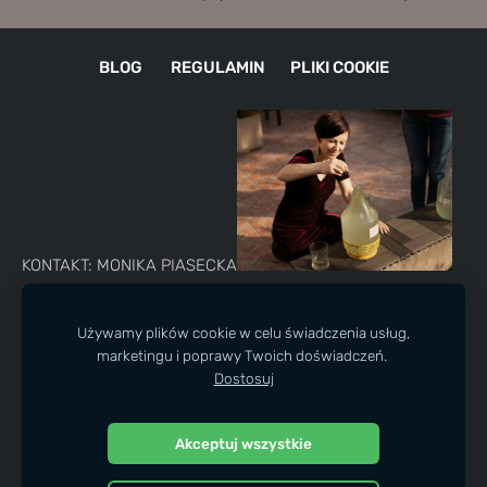
BLOG
REGULAMIN
PLIKI COOKIE
KONTAKT: MONIKA PIASECKA
TELEFON: +48 730 243 695
E-MAIL:
destylarniaolejkow@firma.pl
Używamy plików cookie w celu świadczenia usług,
marketingu i poprawy Twoich doświadczeń.
Najlepsze warsztaty w destylarni olejków eterycznych i
Dostosuj
hydrolatów.
Akceptuj wszystkie