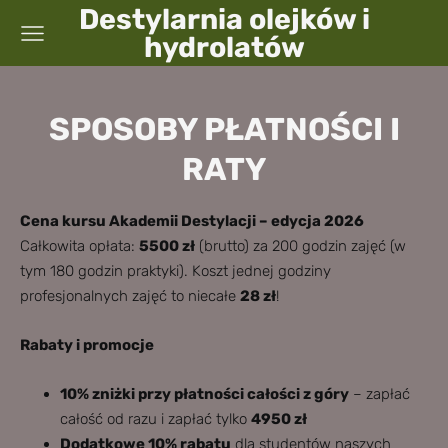
Destylarnia olejków i
hydrolatów
SPOSOBY PŁATNOŚCI I
RATY
Cena kursu Akademii Destylacji – edycja 2026
Całkowita opłata:
5500 zł
(brutto) za 200 godzin zajęć (w
tym 180 godzin praktyki). Koszt jednej godziny
profesjonalnych zajęć to niecałe
28 zł
!
Rabaty i promocje
10% zniżki przy płatności całości z góry
– zapłać
całość od razu i zapłać tylko
4950 zł
Dodatkowe 10% rabatu
dla studentów naszych