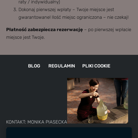
raty / indywidualny)
Dokonaj pierwszej wpłaty – Twoje miejsce jest
gwarantowane! Ilość miejsc ograniczona – nie czekaj!
Płatność zabezpiecza rezerwację
– po pierwszej wpłacie
miejsce jest Twoje.
BLOG
REGULAMIN
PLIKI COOKIE
KONTAKT: MONIKA PIASECKA
TELEFON: +48 730 243 695
E-MAIL:
destylarniaolejkow@firma.pl