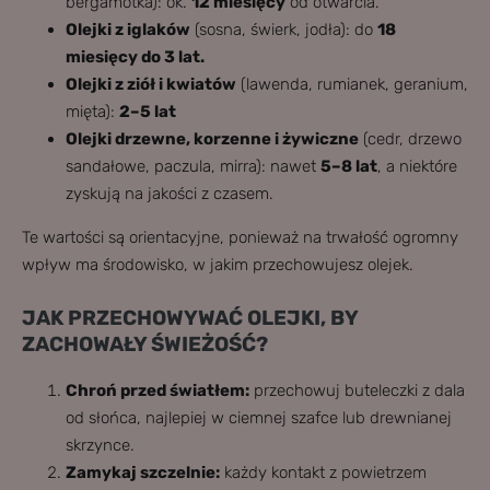
bergamotka): ok.
12 miesięcy
od otwarcia.
Olejki z iglaków
(sosna, świerk, jodła): do
18
miesięcy do 3 lat.
Olejki z ziół i kwiatów
(lawenda, rumianek, geranium,
mięta):
2–5 lat
Olejki drzewne, korzenne i żywiczne
(cedr, drzewo
sandałowe, paczula, mirra): nawet
5–8 lat
, a niektóre
zyskują na jakości z czasem.
Te wartości są orientacyjne, ponieważ na trwałość ogromny
wpływ ma środowisko, w jakim przechowujesz olejek.
JAK PRZECHOWYWAĆ OLEJKI, BY
ZACHOWAŁY ŚWIEŻOŚĆ?
Chroń przed światłem:
przechowuj buteleczki z dala
od słońca, najlepiej w ciemnej szafce lub drewnianej
skrzynce.
Zamykaj szczelnie:
każdy kontakt z powietrzem