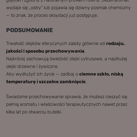
głęboki i zgodny z naturalnym profilem rośliny. Jeżeli aromat
wydaje się „ostry” lub pojawia się dziwny posmak chemiczny
— to znak, że proces oksydacji już postępuje.
PODSUMOWANIE
Trwałość olejków eterycznych zależy głównie od
rodzaju,
jakości i sposobu przechowywania
.
Najkrócej zachowują świeżość olejki cytrusowe, a najdłużej
olejki drzewne i żywiczne.
Aby wydłużyć ich życie — zadbaj o
ciemne szkło, niską
temperaturę i szczelne zamknięcie
.
Świadome przechowywanie sprawia, że możesz cieszyć się
pełnią aromatu i właściwości terapeutycznych nawet przez
kilka lat po otwarciu butelki.