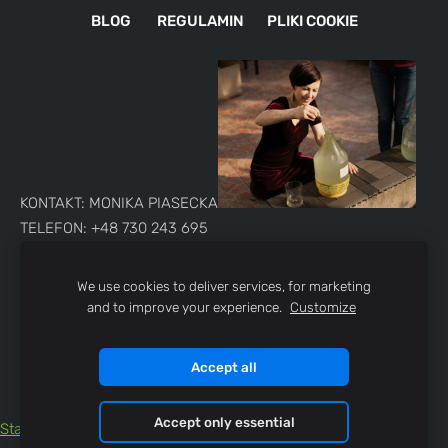
BLOG
REGULAMIN
PLIKI COOKIE
KONTAKT: MONIKA PIASECKA
TELEFON: +48 730 243 695
E-MAIL:
destylarniaolejkow@firma.pl
We use cookies to deliver services, for marketing
Najlepsze warsztaty w destylarni olejków eterycznych i
and to improve your experience.
Customize
hydrolatów.
Accept all
Accept only essential
Statystyki zbiorcze na stronę