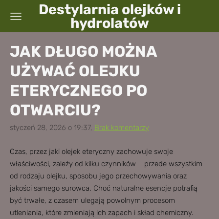
Destylarnia olejków i
hydrolatów
JAK DŁUGO MOŻNA
UŻYWAĆ OLEJKU
ETERYCZNEGO PO
OTWARCIU?
styczeń 28, 2026 o 19:37,
Brak komentarzy
Czas, przez jaki olejek eteryczny zachowuje swoje
właściwości, zależy od kilku czynników – przede wszystkim
od rodzaju olejku, sposobu jego przechowywania oraz
jakości samego surowca. Choć naturalne esencje potrafią
być trwałe, z czasem ulegają powolnym procesom
utleniania, które zmieniają ich zapach i skład chemiczny.