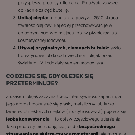
przyspiesza procesy utleniania. Po użyciu zawsze
dokładnie zakręć butelkę.
Unikaj ciepła:
temperatura powyżej 25°C skraca
trwałość olejków. Najlepiej przechowywać je w
chłodnym, suchym miejscu (np. w piwniczce lub
kosmetycznej lodówce).
Używaj oryginalnych, ciemnych butelek:
szkło
bursztynowe lub kobaltowe chroni olejek przed
światłem UV i oddziaływaniem środowiska.
CO DZIEJE SIĘ, GDY OLEJEK SIĘ
PRZETERMINUJE?
Z czasem olejek zaczyna tracić intensywność zapachu, a
jego aromat może stać się płaski, metaliczny lub lekko
kwaśny. U niektórych olejków (np. cytrusowych) pojawia się
lepka konsystencja
– to objaw częściowego utlenienia.
Takie produkty nie nadają się już do
bezpośredniego
stosowania na skórze czy w aromaterapii
, ale można je